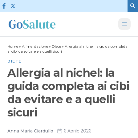
Vai al contenuto
Home
»
Alimentazione
»
Diete
»
Allergia al nichel: la guida completa
ai cibi da evitare e a quelli sicuri
DIETE
Allergia al nichel: la
guida completa ai cibi
da evitare e a quelli
sicuri
Anna Maria Ciardullo
6 Aprile 2026