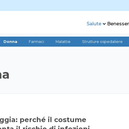
Salute
Benesse
Donna
Farmaci
Malattie
Strutture ospedaliere
na
aggia: perché il costume
a il rischio di infezioni