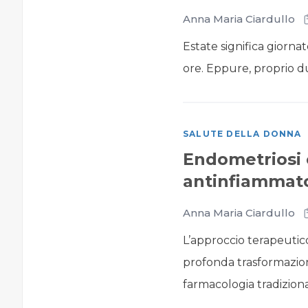
Anna Maria Ciardullo
Estate significa giornat
ore. Eppure, proprio du
SALUTE DELLA DONNA
Endometriosi e
antinfiammator
Anna Maria Ciardullo
L’approccio terapeutico
profonda trasformazion
farmacologia tradizional