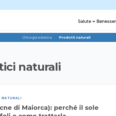
Salute
Benesse
Chirurgia estetica
Prodotti naturali
ici naturali
I NATURALI
cne di Maiorca): perché il sole
foli e come trattarla