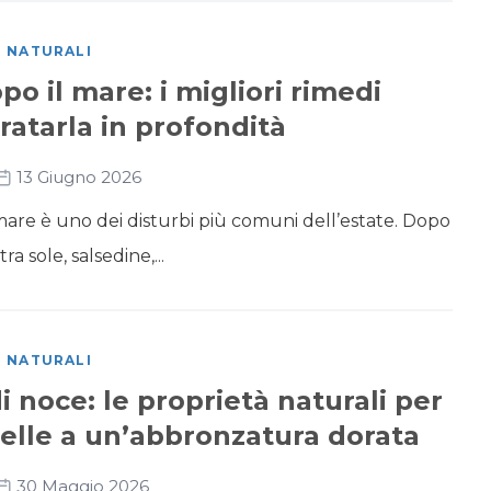
I NATURALI
po il mare: i migliori rimedi
dratarla in profondità
13 Giugno 2026
mare è uno dei disturbi più comuni dell’estate. Dopo
a sole, salsedine,...
I NATURALI
di noce: le proprietà naturali per
pelle a un’abbronzatura dorata
30 Maggio 2026