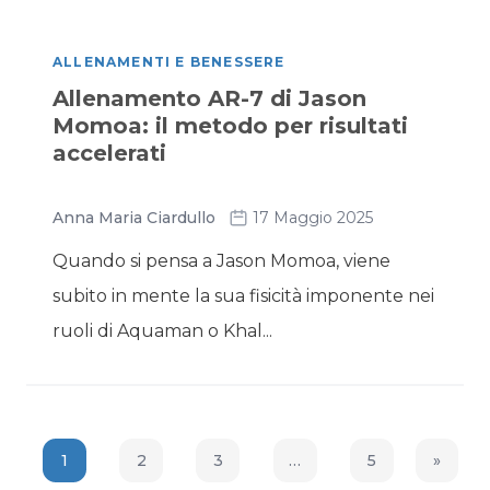
ALLENAMENTI E BENESSERE
Allenamento AR-7 di Jason
Momoa: il metodo per risultati
accelerati
Anna Maria Ciardullo
17 Maggio 2025
Quando si pensa a Jason Momoa, viene
subito in mente la sua fisicità imponente nei
ruoli di Aquaman o Khal...
1
2
3
…
5
»
Next P