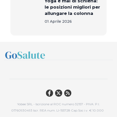
Yoga e mal di schiena:
le posizioni migliori per
allungare la colonna
01 Aprile 2026
Yobee SRL - Iscrizione al ROC numero 32157 - PIVA: P.I.
01760930493 Iscr. REA num. LI-155728 Cap.Soc i.v. € 10.000