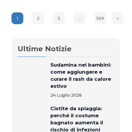
1
2
3
…
569
»
Next P
Ultime Notizie
Sudamina nei bambini:
come aggiungere e
curare il rash da calore
estivo
24 Luglio 2026
Cistite da spiaggia:
perché il costume
bagnato aumenta il
rischio di infezioni