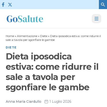
Vai al contenuto
Home
»
Alimentazione
»
Diete
»
Dieta iposodica estiva: come ridurre il
sale a tavola per sgonfiare le gambe
DIETE
Dieta iposodica
estiva: come ridurre il
sale a tavola per
sgonfiare le gambe
Anna Maria Ciardullo
1 Luglio 2026