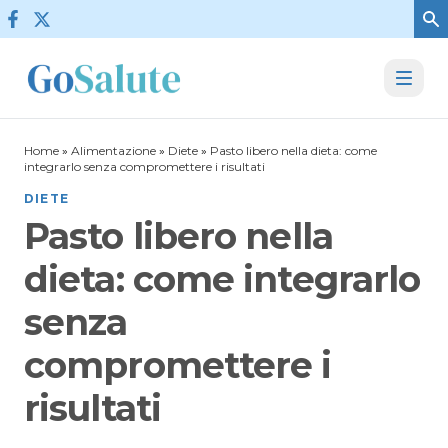
Vai al contenuto
Home
»
Alimentazione
»
Diete
»
Pasto libero nella dieta: come
integrarlo senza compromettere i risultati
DIETE
Pasto libero nella
dieta: come integrarlo
senza
compromettere i
risultati