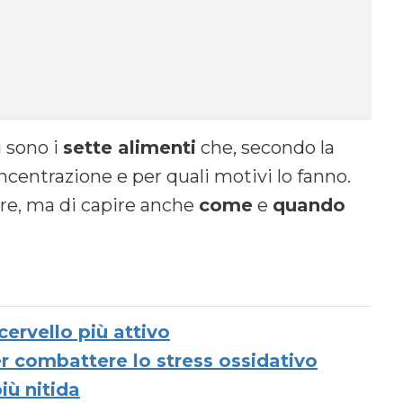
i sono i
sette alimenti
che, secondo la
ncentrazione e per quali motivi lo fanno.
are, ma di capire anche
come
e
quando
ervello più attivo
per combattere lo stress ossidativo
iù nitida