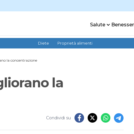
Salute
Benesse
Diete
Proprietà alimenti
rano la concentrazione
liorano la
Condividi su