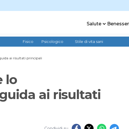
Salute
Benesse
Fisico
Psicologico
Stile di vita sani
da ai risultati principali
 lo
ida ai risultati
Condividi su