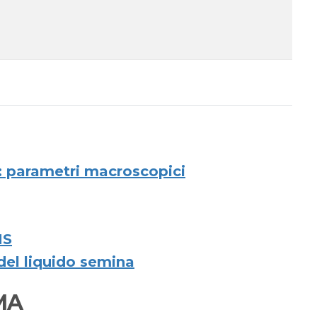
 parametri macroscopici
MS
 del liquido semina
MA