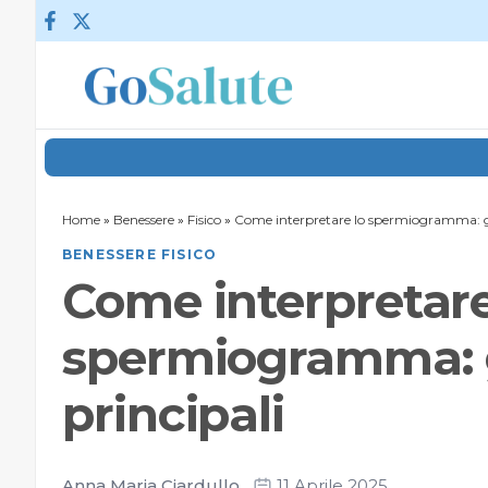
Vai al contenuto
Home
»
Benessere
»
Fisico
»
Come interpretare lo spermiogramma: gui
BENESSERE FISICO
Come interpretare
spermiogramma: gu
principali
Anna Maria Ciardullo
11 Aprile 2025