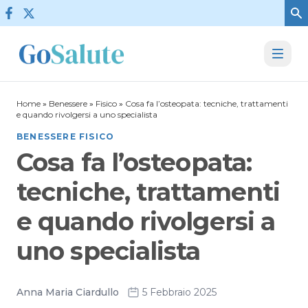
Vai al contenuto
Home
»
Benessere
»
Fisico
»
Cosa fa l’osteopata: tecniche, trattamenti
e quando rivolgersi a uno specialista
BENESSERE FISICO
Cosa fa l’osteopata:
tecniche, trattamenti
e quando rivolgersi a
uno specialista
Anna Maria Ciardullo
5 Febbraio 2025