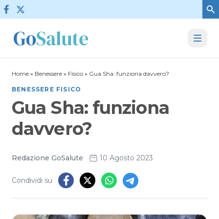
Vai al contenuto
Home
»
Benessere
»
Fisico
»
Gua Sha: funziona davvero?
BENESSERE FISICO
Gua Sha: funziona
davvero?
Redazione GoSalute
10 Agosto 2023
Condividi su