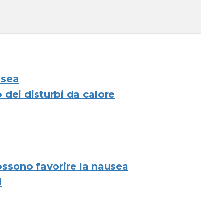
usea
dei disturbi da calore
possono favorire la nausea
i