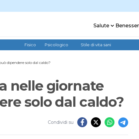
Salute
Benesse
Fisico
Psicologico
Stile di vita sani
può dipendere solo dal caldo?
 nelle giornate
ere solo dal caldo?
Condividi su