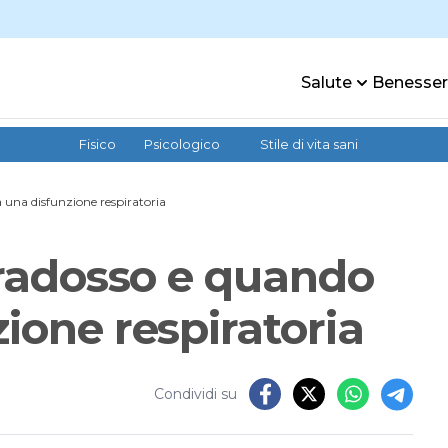
Salute
Benesse
Fisico
Psicologico
Stile di vita sani
a una disfunzione respiratoria
paradosso e quando
ione respiratoria
Condividi su