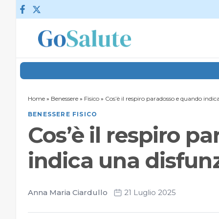
Vai al contenuto
Home
»
Benessere
»
Fisico
»
Cos’è il respiro paradosso e quando indic
BENESSERE FISICO
Cos’è il respiro 
indica una disfunz
Anna Maria Ciardullo
21 Luglio 2025