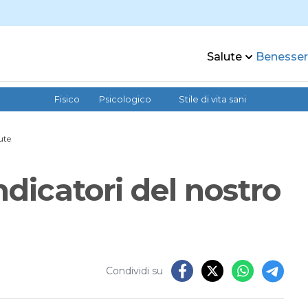
Salute
Benesse
Fisico
Psicologico
Stile di vita sani
ute
dicatori del nostro
Condividi su