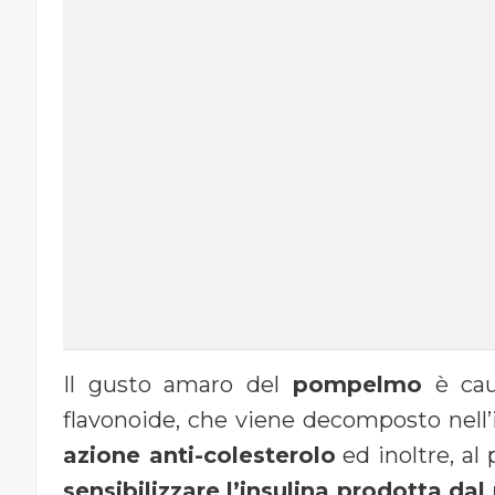
Il gusto amaro del
pompelmo
è cau
flavonoide, che viene decomposto nell’i
azione anti-colesterolo
ed inoltre, al 
sensibilizzare l’insulina prodotta da