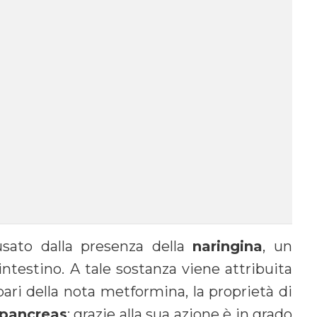
sato dalla presenza della
naringina
, un
ntestino. A tale sostanza viene attribuita
pari della nota metformina, la proprietà di
l pancreas
; grazie alla sua azione è in grado