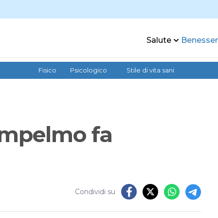
Salute
Benesse
Fisico
Psicologico
Stile di vita sani
pompelmo fa
Condividi su