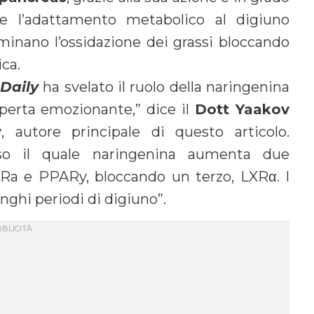
e l’adattamento metabolico al digiuno
minano l’ossidazione dei grassi bloccando
ca.
Daily
ha svelato il ruolo della naringenina
erta emozionante,” dice il
Dott Yaakov
y
, autore principale di questo articolo.
so il quale naringenina aumenta due
ARa e PPARy, bloccando un terzo, LXRα. I
lunghi periodi di digiuno”.