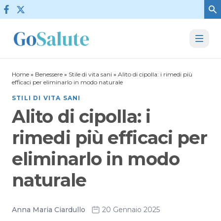
Vai al contenuto
Home
»
Benessere
»
Stile di vita sani
»
Alito di cipolla: i rimedi più
efficaci per eliminarlo in modo naturale
STILI DI VITA SANI
Alito di cipolla: i
rimedi più efficaci per
eliminarlo in modo
naturale
Anna Maria Ciardullo
20 Gennaio 2025