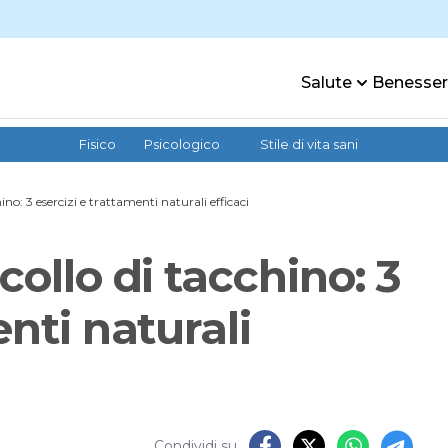
Salute
Benesse
Fisico
Psicologico
Stile di vita sani
ino: 3 esercizi e trattamenti naturali efficaci
collo di tacchino: 3
enti naturali
Condividi su