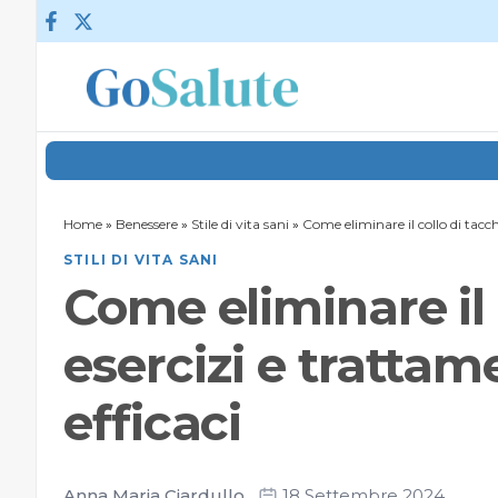
Vai al contenuto
Home
»
Benessere
»
Stile di vita sani
»
Come eliminare il collo di tacch
STILI DI VITA SANI
Come eliminare il 
esercizi e trattam
efficaci
Anna Maria Ciardullo
18 Settembre 2024