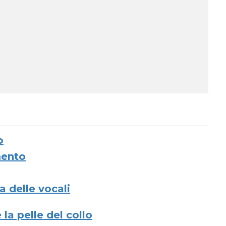
o
mento
a delle vocali
la pelle del collo