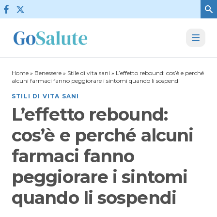
Vai al contenuto
Home
»
Benessere
»
Stile di vita sani
»
L’effetto rebound: cos’è e perché
alcuni farmaci fanno peggiorare i sintomi quando li sospendi
STILI DI VITA SANI
L’effetto rebound:
cos’è e perché alcuni
farmaci fanno
peggiorare i sintomi
quando li sospendi