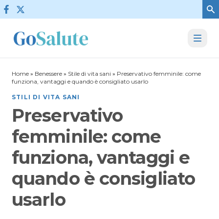
Vai al contenuto
Home
»
Benessere
»
Stile di vita sani
»
Preservativo femminile: come
funziona, vantaggi e quando è consigliato usarlo
STILI DI VITA SANI
Preservativo
femminile: come
funziona, vantaggi e
quando è consigliato
usarlo