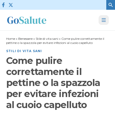
Vai al contenuto
Home
»
Benessere
»
Stile di vita sani
»
Come pulire correttamente il
pettine o la spazzola per evitare infezioni al cuoio capelluto
STILI DI VITA SANI
Come pulire
correttamente il
pettine o la spazzola
per evitare infezioni
al cuoio capelluto