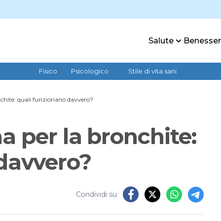
Salute
Benesse
Fisico
Psicologico
Stile di vita sani
nchite: quali funzionano davvero?
a per la bronchite:
 davvero?
Condividi su