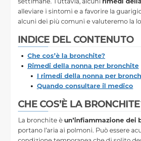
settimane. Tuttavia, alcuni
rimedi dell
alleviare i sintomi e a favorire la guari
alcuni dei più comuni e valuteremo la lor
INDICE DEL CONTENUTO
Che cos’è la bronchite?
Rimedi della nonna per bronchite
I rimedi della nonna per bronc
Quando consultare il medico
CHE COS’È LA BRONCHITE
La bronchite è
un’infiammazione dei 
portano l’aria ai polmoni. Può essere ac
condizione temporanea che di solito de