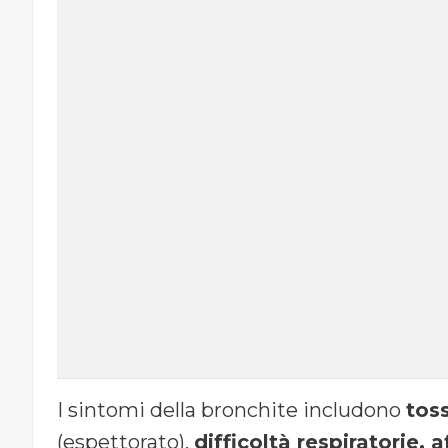
I sintomi della bronchite includono
tos
(espettorato),
difficoltà respiratorie,