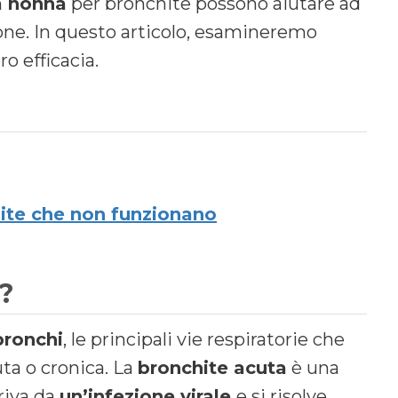
a nonna
per bronchite possono aiutare ad
gione. In questo articolo, esamineremo
o efficacia.
hite che non funzionano
?
bronchi
, le principali vie respiratorie che
uta o cronica. La
bronchite acuta
è una
riva da
un’infezione virale
e si risolve