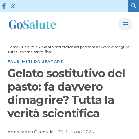
Vai al contenuto
Home
»
Falsi miti
»
Gelato sostitutivo del pasto: fa davvero dimagrire?
Tutta la verità scientifica
FALSI MITI DA SFATARE
Gelato sostitutivo del
pasto: fa davvero
dimagrire? Tutta la
verità scientifica
Anna Maria Ciardullo
8 Luglio 2026