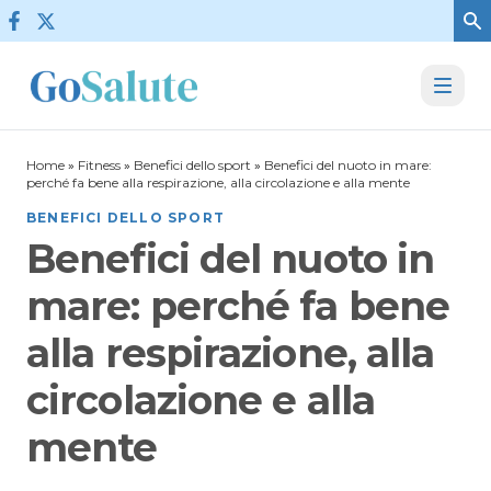
Vai al contenuto
Home
»
Fitness
»
Benefici dello sport
»
Benefici del nuoto in mare:
perché fa bene alla respirazione, alla circolazione e alla mente
BENEFICI DELLO SPORT
Benefici del nuoto in
mare: perché fa bene
alla respirazione, alla
circolazione e alla
mente