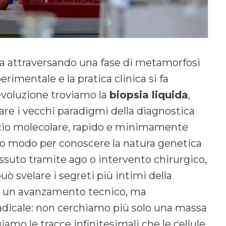
ta attraversando una fase di metamorfosi
erimentale e la pratica clinica si fa
 evoluzione troviamo la
biopsia liquida
,
re i vecchi paradigmi della diagnostica
occio molecolare, rapido e minimamente
ico modo per conoscere la natura genetica
essuto tramite ago o intervento chirurgico,
 svelare i segreti più intimi della
lo un avanzamento tecnico, ma
adicale: non cerchiamo più solo una massa
iamo le tracce infinitesimali che le cellule