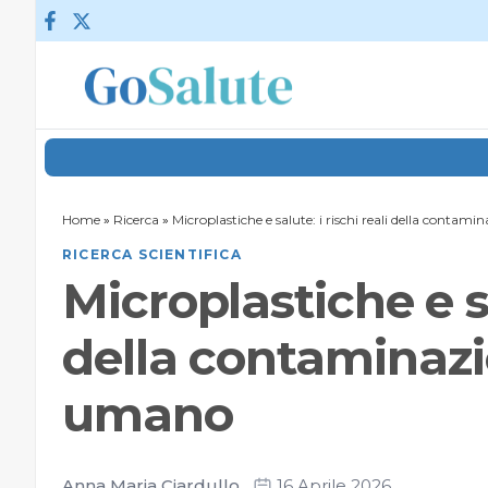
Vai al contenuto
Home
»
Ricerca
»
Microplastiche e salute: i rischi reali della conta
RICERCA SCIENTIFICA
Microplastiche e sa
della contaminaz
umano
Anna Maria Ciardullo
16 Aprile 2026