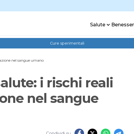
Salute
Benesse
Cure sperimentali
minazione nel sangue umano
lute: i rischi reali
ione nel sangue
Condividi su