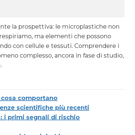
te la prospettiva: le microplastiche non
 respiriamo, ma elementi che possono
endo con cellule e tessuti. Comprendere i
omeno complesso, ancora in fase di studio,
.
 e cosa comportano
enze scientifiche più recenti
i primi segnali di rischio