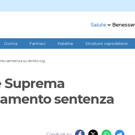
Salute
Benesse
Donna
Farmaci
Malattie
Strutture ospedaliere
to sentenza su diritto Ivg
te Suprema
ltamento sentenza
Condividi su