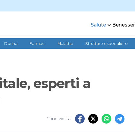
Salute
Benesse
Donna
Farmaci
Malattie
Strutture ospedaliere
tale, esperti a
a
Condividi su