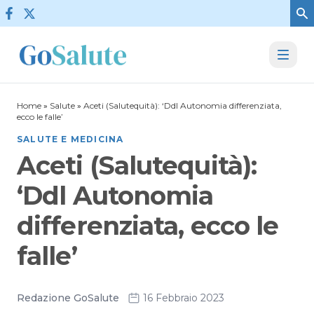
Vai al contenuto
Home
»
Salute
»
Aceti (Salutequità): ‘Ddl Autonomia differenziata,
ecco le falle’
SALUTE E MEDICINA
Aceti (Salutequità):
‘Ddl Autonomia
differenziata, ecco le
falle’
Redazione GoSalute
16 Febbraio 2023