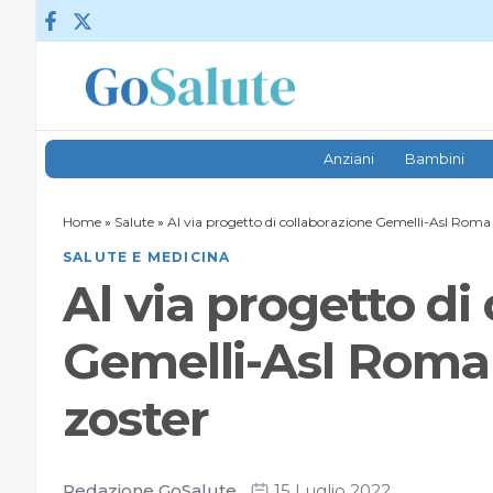
Vai al contenuto
Anziani
Bambini
Home
»
Salute
»
Al via progetto di collaborazione Gemelli-Asl Roma 
SALUTE E MEDICINA
Al via progetto di
Gemelli-Asl Roma 
zoster
Redazione GoSalute
15 Luglio 2022