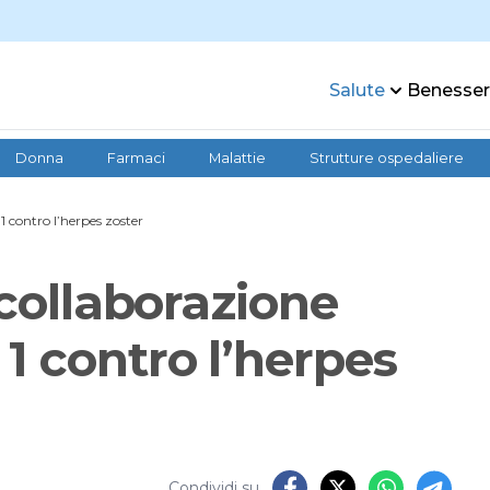
Salute
Benesse
Donna
Farmaci
Malattie
Strutture ospedaliere
1 contro l’herpes zoster
 collaborazione
1 contro l’herpes
Condividi su