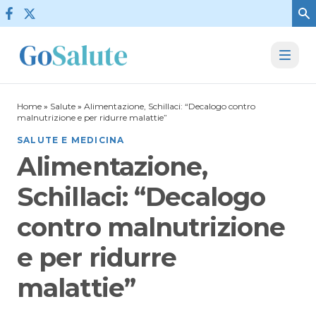
Vai al contenuto
Home
»
Salute
»
Alimentazione, Schillaci: “Decalogo contro
malnutrizione e per ridurre malattie”
SALUTE E MEDICINA
Alimentazione,
Schillaci: “Decalogo
contro malnutrizione
e per ridurre
malattie”