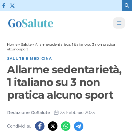
Vai al contenuto
Home
»
Salute
»
Allarme sedentarietà, 1 italiano su 3 non pratica
alcuno sport
SALUTE E MEDICINA
Allarme sedentarietà,
1 italiano su 3 non
pratica alcuno sport
Redazione GoSalute
23 Febbraio 2023
Condividi su