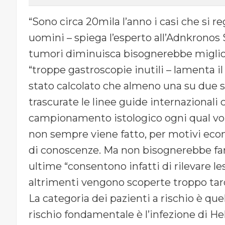
“Sono circa 20mila l’anno i casi che si r
uomini – spiega l’esperto all’Adnkronos 
tumori diminuisca bisognerebbe migliorar
“troppe gastroscopie inutili – lamenta i
stato calcolato che almeno una su due 
trascurate le linee guide internazional
campionamento istologico ogni qual vol
non sempre viene fatto, per motivi econ
di conoscenze. Ma non bisognerebbe far
ultime “consentono infatti di rilevare l
altrimenti vengono scoperte troppo tard
La categoria dei pazienti a rischio è quel
rischio fondamentale è l’infezione di He