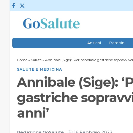
Vai al contenuto
Anziani
Bambini
Home
»
Salute
»
Annibale (Sige): ‘Per neoplasie gastriche sopravvive
SALUTE E MEDICINA
Annibale (Sige): ‘
gastriche sopravv
anni’
Redazione GoSalute
16 Febbraio 2023