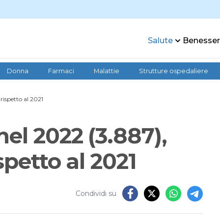
Salute
Benesse
Donna
Farmaci
Malattie
Strutture ospedaliere
rispetto al 2021
el 2022 (3.887),
spetto al 2021
Condividi su