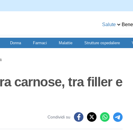
Salute
Benesse
Donna
Farmaci
Malattie
Strutture ospedaliere
sigli
bra carnose, tra
igli
Condividi su