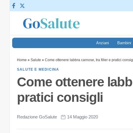
Vai al contenuto
Anziani
Bambini
Home
»
Salute
»
Come ottenere labbra carnose, tra filler e pratici con
SALUTE E MEDICINA
Come ottenere lab
filler e pratici cons
Redazione GoSalute
14 Maggio 2020