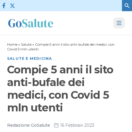
Vai al contenuto
Home
»
Salute
»
Compie 5 anni il sito anti-bufale dei medici, con
Covid 5 mln utenti
SALUTE E MEDICINA
Compie 5 anni il sito
anti-bufale dei
medici, con Covid 5
mln utenti
Redazione GoSalute
16 Febbraio 2023