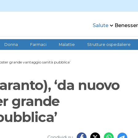
Salute
Benesse
Donna
Farmaci
Malattie
Strutture ospedaliere
oster grande vantaggio sanità pubblica’
aranto), ‘da nuovo
er grande
pubblica’
Condividi su