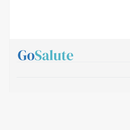
Yobee SRL - Iscrizione al ROC numero 32157 - PIVA: P.I. 0176093049
Per la pubblicità su questo sito
[email protected]