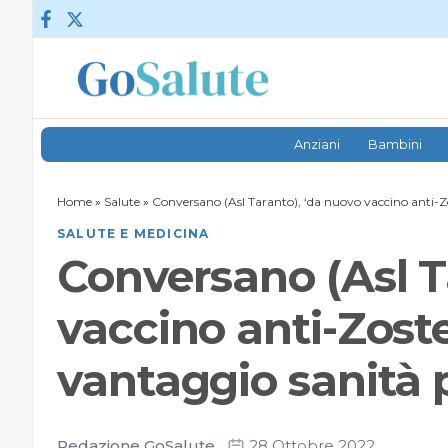
Vai al contenuto
Anziani
Bambini
Home
»
Salute
»
Conversano (Asl Taranto), ‘da nuovo vaccino anti-Z
SALUTE E MEDICINA
Conversano (Asl T
vaccino anti-Zost
vantaggio sanità 
Redazione GoSalute
28 Ottobre 2022