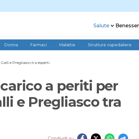
Salute
Benesse
Donna
Farmaci
Malattie
Strutture ospedaliere
 Galli e Pregliasco tra esperti
carico a periti per
lli e Pregliasco tra
Condividi su