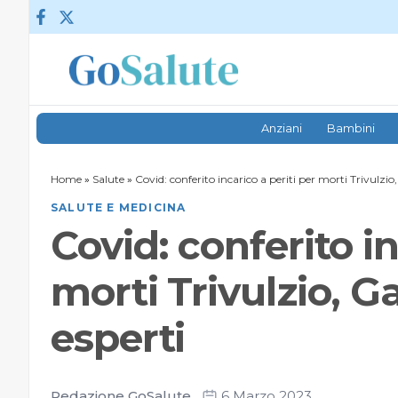
Vai al contenuto
Anziani
Bambini
Home
»
Salute
»
Covid: conferito incarico a periti per morti Trivulzio,
SALUTE E MEDICINA
Covid: conferito in
morti Trivulzio, Ga
esperti
Redazione GoSalute
6 Marzo 2023