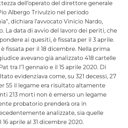
tezza dell’operato del direttore generale
io Albergo Trivulzio nel periodo
”, dichiara l’avvocato Vinicio Nardo,
o. La data di avvio del lavoro dei periti, che
ndere ai quesiti, è fissata per il 3 aprile.
è fissata per il 18 dicembre. Nella prima
 giudice avevano già analizzato 418 cartelle
Pat tra l’1 gennaio e il 15 aprile 2020. Di
ultato evidenziava come, su 321 decessi, 27
er 55 il legame era risultato altamente
stanti 213 morti non è emerso un legame
dente probatorio prenderà ora in
precedentemente analizzate, sia quelle
l 16 aprile al 31 dicembre 2020.