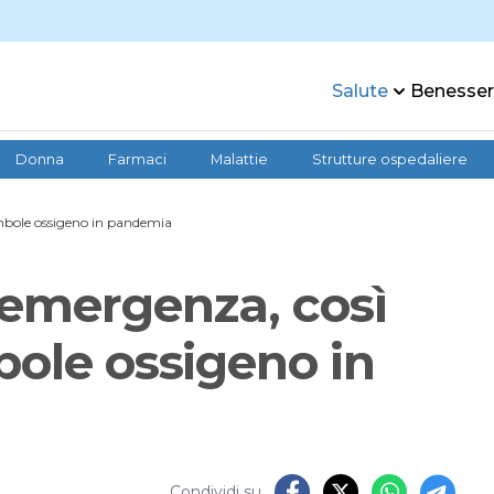
Salute
Benesse
Donna
Farmaci
Malattie
Strutture ospedaliere
ombole ossigeno in pandemia
 emergenza, così
bole ossigeno in
Condividi su