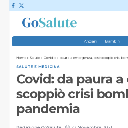
Vai al contenuto
Anziani
Bambini
Home
»
Salute
»
Covid: da paura a emergenza, così scoppiò crisi b
SALUTE E MEDICINA
Covid: da paura a
scoppiò crisi bom
pandemia
Redazione GoSalute
22 Novembre 2021