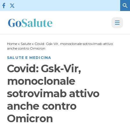
Vai al contenuto
Home
»
Salute
»
Covid: Gsk-Vir, monoclonale sotrovimab attivo
anche contro Omicron
SALUTE E MEDICINA
Covid: Gsk-Vir,
monoclonale
sotrovimab attivo
anche contro
Omicron