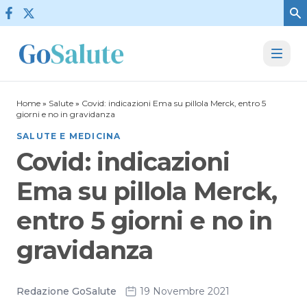
Vai al contenuto
Home
»
Salute
»
Covid: indicazioni Ema su pillola Merck, entro 5
giorni e no in gravidanza
SALUTE E MEDICINA
Covid: indicazioni
Ema su pillola Merck,
entro 5 giorni e no in
gravidanza
Redazione GoSalute
19 Novembre 2021