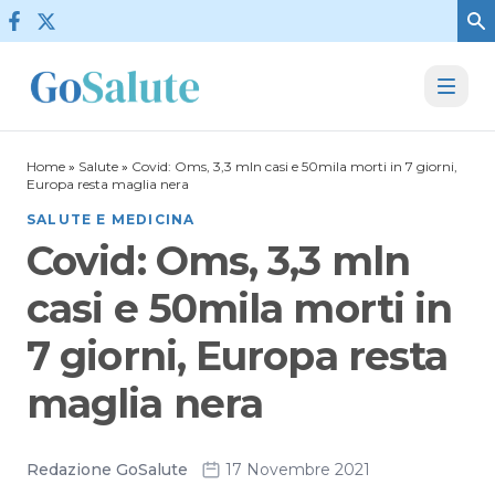
Vai al contenuto
Home
»
Salute
»
Covid: Oms, 3,3 mln casi e 50mila morti in 7 giorni,
Europa resta maglia nera
SALUTE E MEDICINA
Covid: Oms, 3,3 mln
casi e 50mila morti in
7 giorni, Europa resta
maglia nera
Redazione GoSalute
17 Novembre 2021