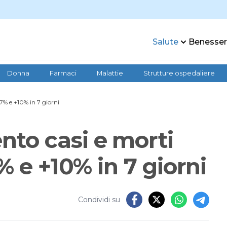
Salute
Benesse
Donna
Farmaci
Malattie
Strutture ospedaliere
7% e +10% in 7 giorni
to casi e morti
% e +10% in 7 giorni
Condividi su