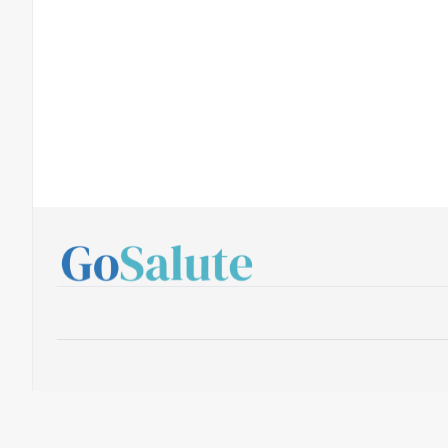
Yobee SRL - Iscrizione al ROC numero 32157 - PIVA: P.I. 0176093049
Per la pubblicità su questo sito
[email protected]