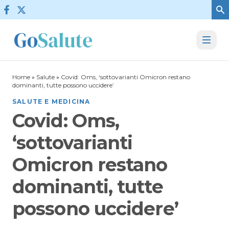
Vai al contenuto
Home
»
Salute
»
Covid: Oms, ‘sottovarianti Omicron restano
dominanti, tutte possono uccidere’
SALUTE E MEDICINA
Covid: Oms,
‘sottovarianti
Omicron restano
dominanti, tutte
possono uccidere’