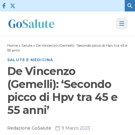
Vai al contenuto
Home
»
Salute
»
De Vincenzo (Gemelli): ‘Secondo picco di Hpv tra 45 e
55 anni’
SALUTE E MEDICINA
De Vincenzo
(Gemelli): ‘Secondo
picco di Hpv tra 45 e
55 anni’
Redazione GoSalute
9 Marzo 2023