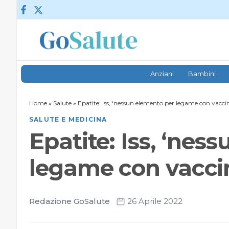
Vai al contenuto
Anziani
Bambini
Home
»
Salute
»
Epatite: Iss, ‘nessun elemento per legame con vacci
SALUTE E MEDICINA
Epatite: Iss, ‘nes
legame con vaccin
Redazione GoSalute
26 Aprile 2022