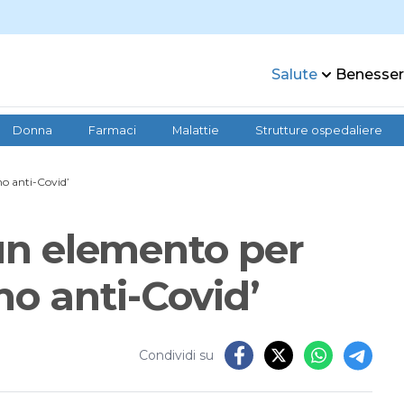
Salute
Benesse
Donna
Farmaci
Malattie
Strutture ospedaliere
no anti-Covid’
sun elemento per
o anti-Covid’
Condividi su