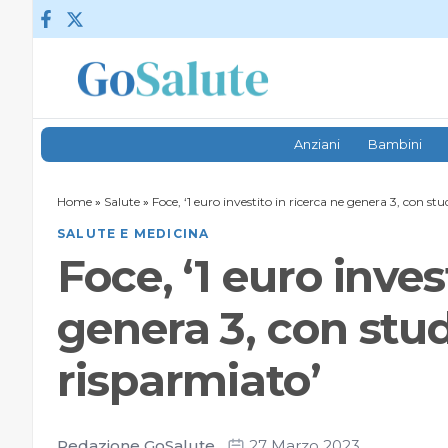
Vai al contenuto
Anziani
Bambini
Home
»
Salute
»
Foce, ‘1 euro investito in ricerca ne genera 3, con st
SALUTE E MEDICINA
Foce, ‘1 euro inves
genera 3, con stud
risparmiato’
Redazione GoSalute
27 Marzo 2023