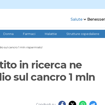
Salute
Benesse
Donna
Farmaci
Malattie
Strutture ospedaliere
udio sul cancro 1 mln risparmiato’
tito in ricerca ne
io sul cancro 1 mln
Condividi su