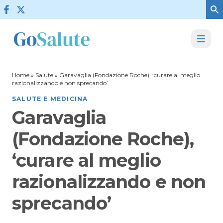
Vai al contenuto
Home
»
Salute
»
Garavaglia (Fondazione Roche), ‘curare al meglio
razionalizzando e non sprecando’
SALUTE E MEDICINA
Garavaglia
(Fondazione Roche),
‘curare al meglio
razionalizzando e non
sprecando’