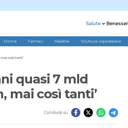
Salute
Benesse
Donna
Farmaci
Malattie
Strutture ospedaliere
mai così tanti’
ni quasi 7 mld
, mai così tanti’
Condividi su