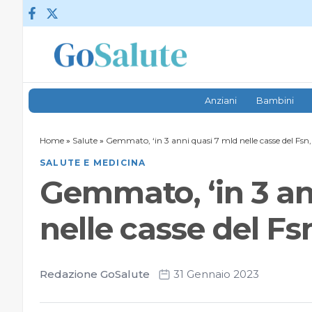
Vai al contenuto
Anziani
Bambini
Home
»
Salute
»
Gemmato, ‘in 3 anni quasi 7 mld nelle casse del Fsn, 
SALUTE E MEDICINA
Gemmato, ‘in 3 an
nelle casse del Fsn
Redazione GoSalute
31 Gennaio 2023