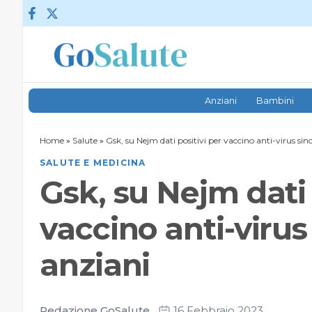
Vai al contenuto
Anziani
Bambini
Home
»
Salute
»
Gsk, su Nejm dati positivi per vaccino anti-virus sinc
SALUTE E MEDICINA
Gsk, su Nejm dati 
vaccino anti-virus 
anziani
Redazione GoSalute
16 Febbraio 2023