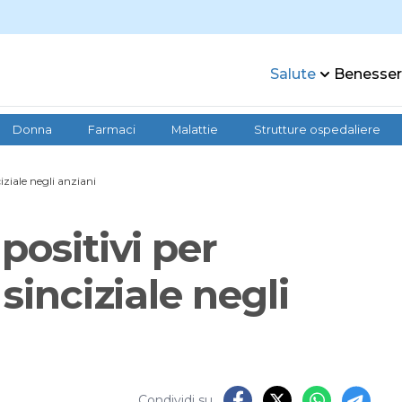
Salute
Benesse
Donna
Farmaci
Malattie
Strutture ospedaliere
iziale negli anziani
positivi per
sinciziale negli
Condividi su