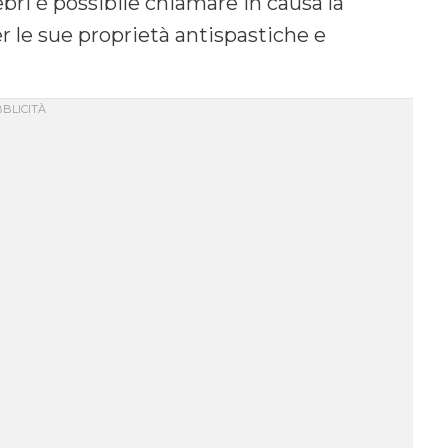
lebri è possibile chiamare in causa la
r le sue proprietà antispastiche e