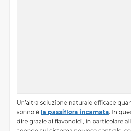
Un’altra soluzione naturale efficace quan
sonno è
la passiflora incarnata
. In qu
dire grazie ai flavonoidi, in particolare a
agendo sul sistema nervoso centrale, son