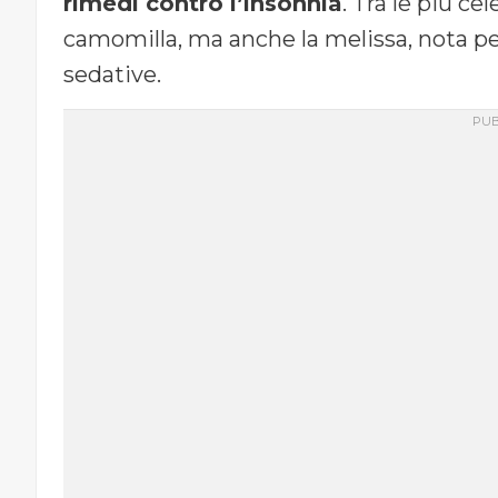
rimedi contro l’insonnia
. Tra le più ce
camomilla, ma anche la melissa, nota pe
sedative.