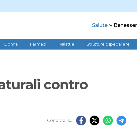
Salute
Benesse
Donna
Farmaci
Malattie
Strutture ospedaliere
aturali contro
Condividi su