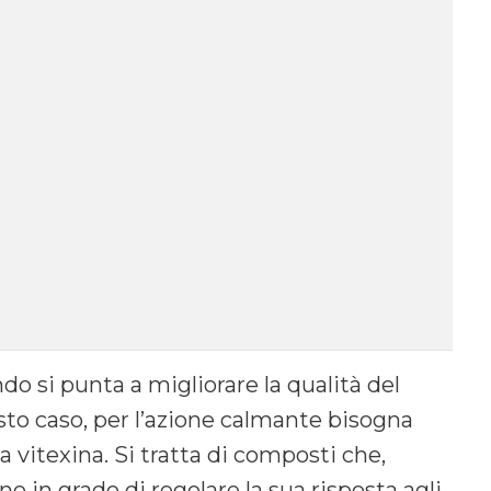
do si punta a migliorare la qualità del
esto caso, per l’azione calmante bisogna
lla vitexina. Si tratta di composti che,
o in grado di regolare la sua risposta agli